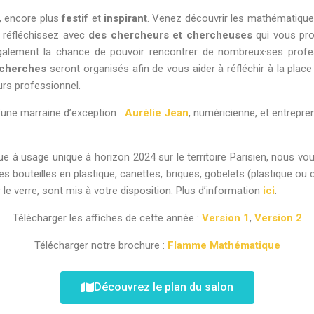
,
encore plus
festif
et
inspirant
. Venez découvrir les mathématiques
t réfléchissez avec
des chercheurs et chercheuses
qui vous pro
alement la chance de pouvoir rencontrer de nombreux·ses profess
echerches
seront organisés afin de vous aider à réfléchir à la pla
urs professionnel.
’une marraine d’exception :
Aurélie Jean
, numéricienne, et entrepre
ique à usage unique à horizon 2024 sur le territoire Parisien, nous 
es bouteilles en plastique, canettes, briques, gobelets (plastique ou c
 le verre, sont mis à votre disposition. Plus d’information
ici
.
Télécharger les affiches de cette année :
Version 1
,
Version 2
Télécharger notre brochure :
Flamme Mathématique
Découvrez le plan du salon